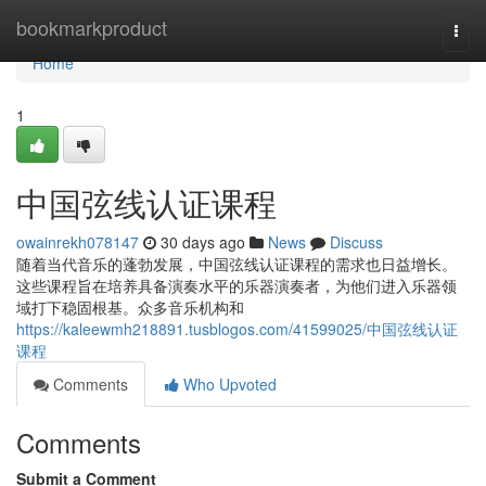
Home
bookmarkproduct
Togg
navi
Home
1
中国弦线认证课程
owainrekh078147
30 days ago
News
Discuss
随着当代音乐的蓬勃发展，中国弦线认证课程的需求也日益增长。
这些课程旨在培养具备演奏水平的乐器演奏者，为他们进入乐器领
域打下稳固根基。众多音乐机构和
https://kaleewmh218891.tusblogos.com/41599025/中国弦线认证
课程
Comments
Who Upvoted
Comments
Submit a Comment