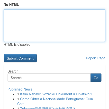
No HTML
HTML is disabled
Report Page
Search
Go
Published News
1
Kako Nabaviti Vozačku Dokument u Hrvatskoj?
1
Como Obter a Nacionalidade Portuguesa: Guia
Com...
1
Telegram聊天记录真的会被监控吗？