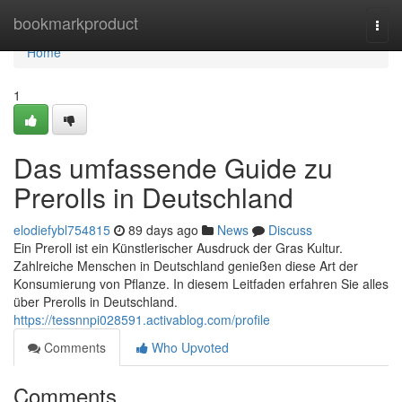
Home
bookmarkproduct
Togg
navi
Home
1
Das umfassende Guide zu
Prerolls in Deutschland
elodiefybl754815
89 days ago
News
Discuss
Ein Preroll ist ein Künstlerischer Ausdruck der Gras Kultur.
Zahlreiche Menschen in Deutschland genießen diese Art der
Konsumierung von Pflanze. In diesem Leitfaden erfahren Sie alles
über Prerolls in Deutschland.
https://tessnnpi028591.activablog.com/profile
Comments
Who Upvoted
Comments